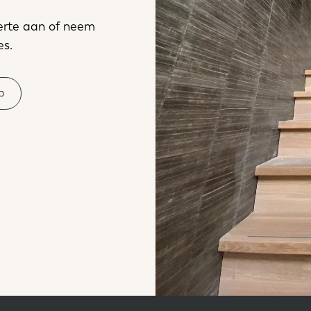
ferte aan of neem
es.
p