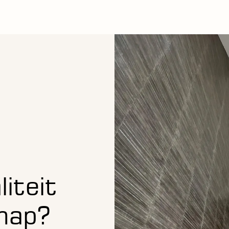
liteit
hap?