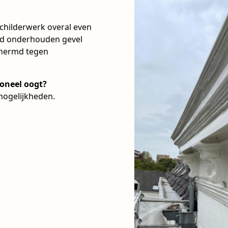
schilderwerk overal even
oed onderhouden gevel
schermd tegen
ioneel oogt?
mogelijkheden.